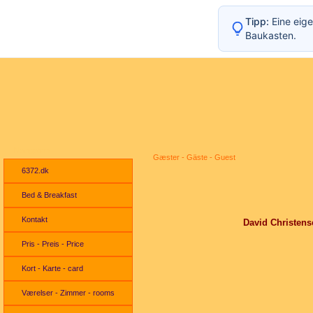
Tipp:
Eine eige
Baukasten.
Navigation
Gæster - Gäste - Guest
6372.dk
Bed & Breakfast
Kontakt
David Christens
Pris - Preis - Price
Kort - Karte - card
Værelser - Zimmer - rooms