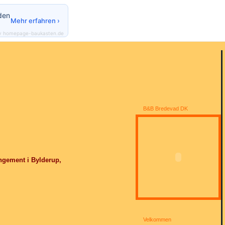
den
Mehr erfahren ›
y homepage-baukasten.de
B&B Bredevad DK
ngement i Bylderup,
Velkommen