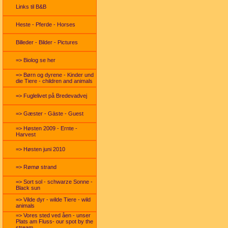
Links til B&B
Heste - Pferde - Horses
Billeder - Bilder - Pictures
=> Biolog se her
=> Børn og dyrene - Kinder und
die Tiere - children and animals
=> Fuglelivet på Bredevadvej
=> Gæster - Gäste - Guest
=> Høsten 2009 - Ernte -
Harvest
=> Høsten juni 2010
=> Rømø strand
=> Sort sol - schwarze Sonne -
Black sun
=> Vilde dyr - wilde Tiere - wild
animals
=> Vores sted ved åen - unser
Plats am Fluss- our spot by the
stream.