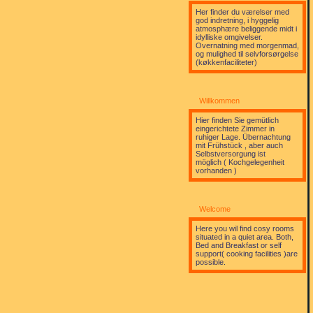
Her finder du værelser med
god indretning, i hyggelig
atmosphære beliggende midt i
idylliske omgivelser.
Overnatning med morgenmad,
og mulighed til selvforsørgelse
(køkkenfaciliteter)
Willkommen
Hier finden Sie gemütlich
eingerichtete Zimmer in
ruhiger Lage. Übernachtung
mit Frühstück , aber auch
Selbstversorgung ist
möglich ( Kochgelegenheit
vorhanden )
Welcome
Here you wil find cosy rooms
situated in a quiet area. Both,
Bed and Breakfast or self
support( cooking facilities )are
possible.