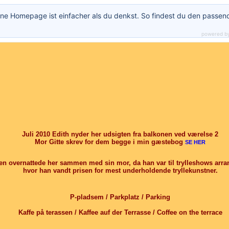
ne Homepage ist einfacher als du denkst. So findest du den passen
powered b
Juli 2010 Edith nyder her udsigten fra balkonen ved værelse 2
Mor Gitte skrev for dem begge i min gæstebog
SE HER
en overnattede her sammen med sin mor, da han var til trylleshows arra
hvor han vandt prisen for mest underholdende tryllekunstner.
P-pladsem / Parkplatz / Parking
Kaffe på terassen / Kaffee auf der Terrasse / Coffee on the terrace