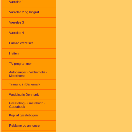
Værelse 1
Værelse 2 og biograf
Værelse 3
Værelse 4
Familie værelset
Hytten
TV programmer
Autocamper - Wohnmobil -
Motorhome
Trauung in Dänemark
Wedding in Denmark
Gæstebog - Gästebuch -
Guestbook
Kopi af gæstebogen
Reklame og annoncer.