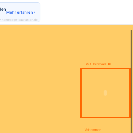
den
Mehr erfahren ›
y homepage-baukasten.de
B&B Bredevad DK
Velkommen