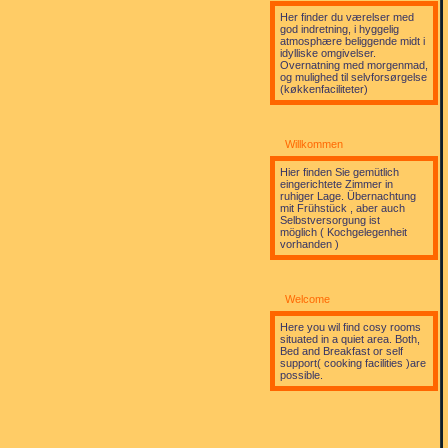
Her finder du værelser med
god indretning, i hyggelig
atmosphære beliggende midt i
idylliske omgivelser.
Overnatning med morgenmad,
og mulighed til selvforsørgelse
(køkkenfaciliteter)
Willkommen
Hier finden Sie gemütlich
eingerichtete Zimmer in
ruhiger Lage. Übernachtung
mit Frühstück , aber auch
Selbstversorgung ist
möglich ( Kochgelegenheit
vorhanden )
Welcome
Here you wil find cosy rooms
situated in a quiet area. Both,
Bed and Breakfast or self
support( cooking facilities )are
possible.