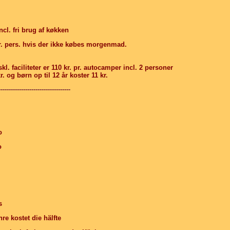
l. fri brug af køkken
pr. pers. hvis der ikke købes morgenmad.
l. faciliteter er 110 kr. pr. autocamper incl. 2 personer
r. og børn op til 12 år koster 11 kr.
-----------------------------------
o
o
s
re kostet die hälfte