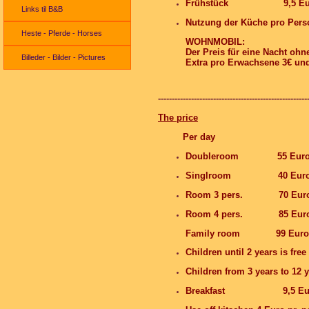
Frühstück 9,5 Euro inc
Links til B&B
Nutzung der Küche pro Perso
Heste - Pferde - Horses
WOHNMOBIL:
Der Preis für eine Nacht oh
Billeder - Bilder - Pictures
Extra pro
Erwachsene 3€ und
------------------------------------------------------
The price
Per day
Doubleroom 55 Eu
Singlroom 40 Eur
Room 3 pers. 70 Eur
Room 4 pers. 85 Eur
Family room 99 Euro
Children until 2 years is free
Children from 3 years to 12 y
Breakfast 9,5 Euro wit