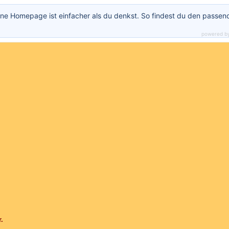
ne Homepage ist einfacher als du denkst. So findest du den passen
powered b
.