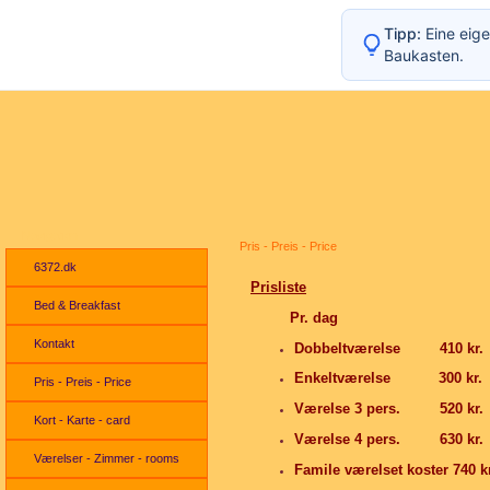
Tipp:
Eine eige
Baukasten.
Navigation
Pris - Preis - Price
6372.dk
Prisliste
Bed & Breakfast
Pr. dag
Kontakt
Dobbeltværelse 410 kr.
Enkeltværelse 300 kr.
Pris - Preis - Price
Værelse 3 pers. 520 kr.
Kort - Karte - card
Værelse 4 pers. 630 kr.
Værelser - Zimmer - rooms
Famile værelset koster 740 kr