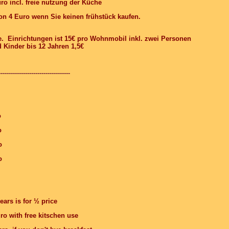
l. freie nutzung der Küche
n 4 Euro wenn Sie keinen frühstück kaufen.
ne.
Einrichtungen ist 15€
pro Wohnmobil inkl. zwei Personen
 Kinder bis 12 Jahren 1,5€
-----------------------------------
ro
o
o
o
ears is for ½ price
h free kitschen use