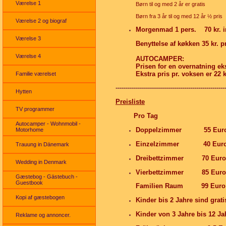
Værelse 1
Børn til og med 2 år er gratis
Børn fra 3 år til og med 12 år ½ pris
Værelse 2 og biograf
Morgenmad 1 pers. 70 kr. inc
Værelse 3
Benyttelse af køkken 35 kr. 
Værelse 4
AUTOCAMPER:
Prisen for en overnatning eksk
Ekstra pris pr. voksen er 22 k
Familie værelset
------------------------------------------------------
Hytten
Preisliste
TV programmer
Pro Tag
Autocamper - Wohnmobil -
Doppelzimmer 55 Eur
Motorhome
Einzelzimmer 40 Eur
Trauung in Dänemark
Dreibettzimmer 70 Euro
Wedding in Denmark
Vierbettzimmer 85 Euro
Gæstebog - Gästebuch -
Guestbook
Familien Raum 99 Euro
Kopi af gæstebogen
Kinder bis 2 Jahre sind grati
Kinder von 3 Jahre bis 12 Jah
Reklame og annoncer.