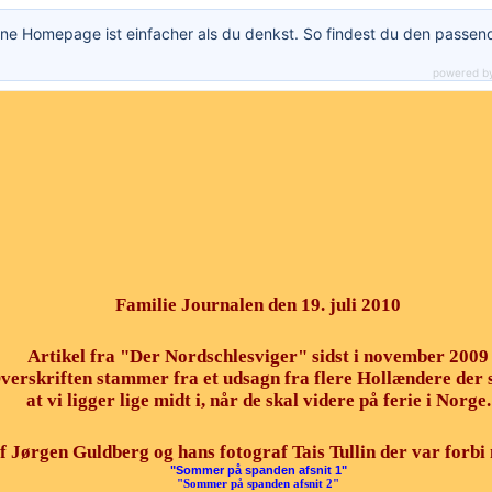
ne Homepage ist einfacher als du denkst. So findest du den passen
powered b
Familie Journalen den 19. juli 2010
Artikel fra "Der Nordschlesviger" sidst i november 2009
verskriften stammer fra et udsagn fra flere Hollændere der s
at vi ligger lige midt i, når de skal videre på ferie i Norge.
af Jørgen Guldberg og hans fotograf Tais Tullin der var forb
"Sommer på spanden afsnit 1"
"Sommer på spanden afsnit 2"