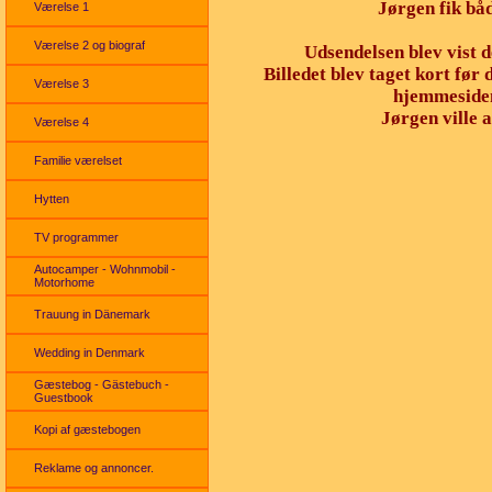
Jørgen fik bå
Værelse 1
Værelse 2 og biograf
Udsendelsen blev vist d
Billedet blev taget kort før
Værelse 3
hjemmesiden.
Jørgen ville a
Værelse 4
Familie værelset
Hytten
TV programmer
Autocamper - Wohnmobil -
Motorhome
Trauung in Dänemark
Wedding in Denmark
Gæstebog - Gästebuch -
Guestbook
Kopi af gæstebogen
Reklame og annoncer.