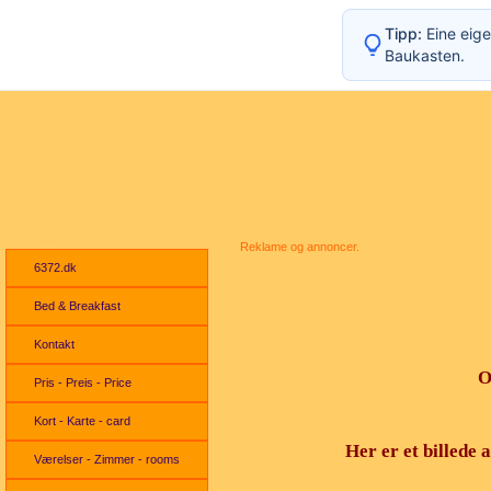
Tipp:
Eine eige
Baukasten.
Navigation
Reklame og annoncer.
6372.dk
Bed & Breakfast
Kontakt
O
Pris - Preis - Price
Kort - Karte - card
Her er et billede 
Værelser - Zimmer - rooms