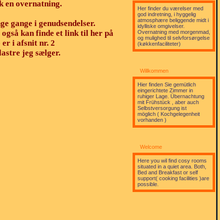
k en overnatning.
Her finder du værelser med
god indretning, i hyggelig
atmosphære beliggende midt i
nge gange i genudsendelser.
idylliske omgivelser.
gså kan finde et link til her på
Overnatning med morgenmad,
og mulighed til selvforsørgelse
 i afsnit nr. 2
(køkkenfaciliteter)
lastre jeg sælger.
Willkommen
Hier finden Sie gemütlich
eingerichtete Zimmer in
ruhiger Lage. Übernachtung
mit Frühstück , aber auch
Selbstversorgung ist
möglich ( Kochgelegenheit
vorhanden )
Welcome
Here you wil find cosy rooms
situated in a quiet area. Both,
Bed and Breakfast or self
support( cooking facilities )are
possible.