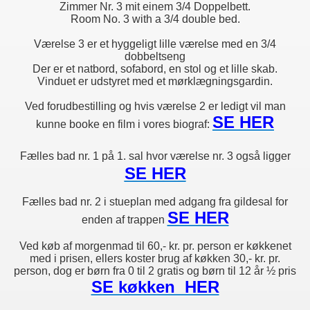
Zimmer Nr. 3 mit einem 3/4 Doppelbett.
Room No. 3 with a 3/4 double bed.
Værelse 3 er et hyggeligt lille værelse med en 3/4
dobbeltseng
Der er et natbord, sofabord, en stol og et lille skab.
Vinduet er udstyret med et mørklægningsgardin.
Ved forudbestilling og hvis værelse 2 er ledigt vil man
SE HER
kunne booke en film i vores biograf:
Fælles bad nr. 1 på 1. sal hvor værelse nr. 3 også ligger
SE HER
Fælles bad nr. 2 i stueplan med adgang fra gildesal for
SE HER
rhome
enden af trappen
Ved køb af morgenmad til 60,- kr. pr. person er køkkenet
med i prisen, ellers koster brug af køkken 30,- kr. pr.
person, dog er børn fra 0 til 2 gratis og børn til 12 år ½ pris
SE køkken HER
ok