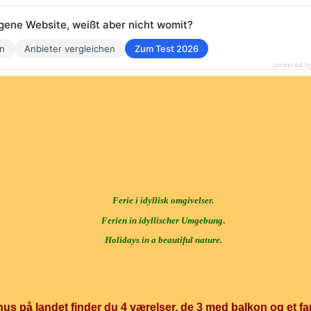
eigene Website, weißt aber nicht womit?
en
Anbieter vergleichen
Zum Test 2026
powered b
Ferie i idyllisk omgivelser.
.
Ferien in idyllischer Umgebung
Holidays in a beautiful nature.
t hus på landet finder du 4 værelser, de 3 med balkon og et fa