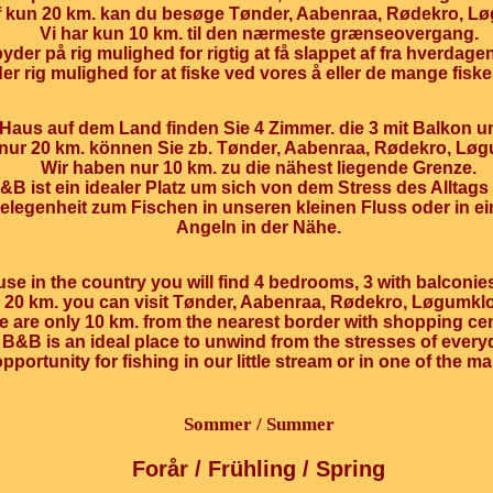
af kun 20 km. kan du besøge Tønder, Aabenraa, Rødekro, L
Vi har kun 10 km. til den nærmeste grænseovergang.
der på rig mulighed for rigtig at få slappet af fra hverdagen
er rig mulighed for at fiske ved vores å eller de mange fisk
Haus auf dem Land finden Sie 4 Zimmer. die 3 mit Balkon u
nur 20 km. können Sie zb. Tønder, Aabenraa, Rødekro, Løg
Wir haben nur 10 km. zu die nähest liegende Grenze.
B ist ein idealer Platz um sich von dem Stress des Alltags
Gelegenheit zum Fischen in unseren kleinen Fluss oder in ei
Angeln in der Nähe.
ouse in the country you will find 4 bedrooms, 3 with balconie
ly 20 km. you can visit Tønder, Aabenraa, Rødekro, Løgumklos
 are only 10 km. from the nearest border with shopping cen
B&B is an ideal place to unwind from the stresses of everyd
opportunity for fishing in our little stream or in one of the 
Sommer / Summer
Forår / Frühling / Spring