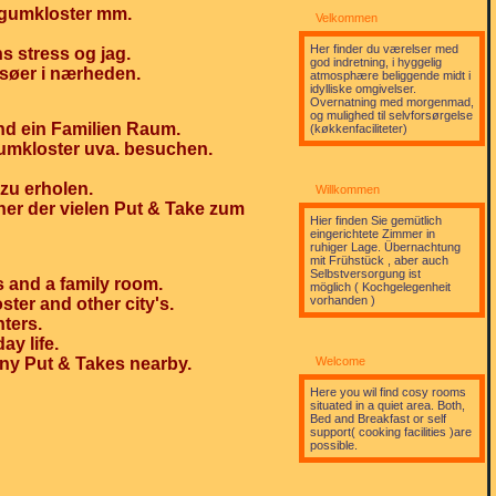
øgumkloster mm.
Velkommen
Her finder du værelser med
s stress og jag.
god indretning, i hyggelig
esøer i nærheden.
atmosphære beliggende midt i
idylliske omgivelser.
Overnatning med morgenmad,
og mulighed til selvforsørgelse
nd ein Familien Raum.
(køkkenfaciliteter)
umkloster uva. besuchen.
 zu erholen.
Willkommen
ner der vielen Put & Take zum
Hier finden Sie gemütlich
eingerichtete Zimmer in
ruhiger Lage. Übernachtung
mit Frühstück , aber auch
Selbstversorgung ist
s and a family room.
möglich ( Kochgelegenheit
vorhanden )
ter and other city's.
ters.
ay life.
many Put & Takes nearby.
Welcome
Here you wil find cosy rooms
situated in a quiet area. Both,
Bed and Breakfast or self
support( cooking facilities )are
possible.