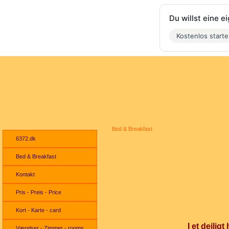
Du willst eine 
Kostenlos start
Navigation
Bed & Breakfast
6372.dk
Bed & Breakfast
Kontakt
Pris - Preis - Price
Kort - Karte - card
I et dejlig
Værelser - Zimmer - rooms