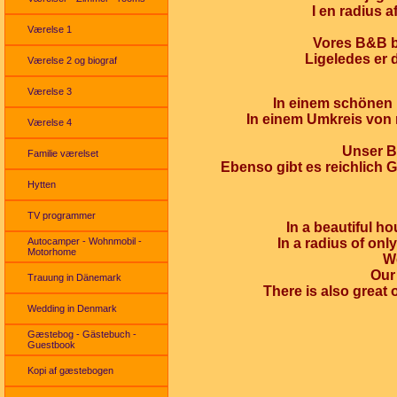
I en radius 
Værelse 1
Vores B&B by
Ligeledes er d
Værelse 2 og biograf
Værelse 3
In einem schönen 
In einem Umkreis von 
Værelse 4
Unser B&
Familie værelset
Ebenso gibt es reichlich 
Hytten
TV programmer
In a beautiful h
In a radius of on
Autocamper - Wohnmobil -
Motorhome
We
Our 
Trauung in Dänemark
There is also great 
Wedding in Denmark
Gæstebog - Gästebuch -
Guestbook
Kopi af gæstebogen