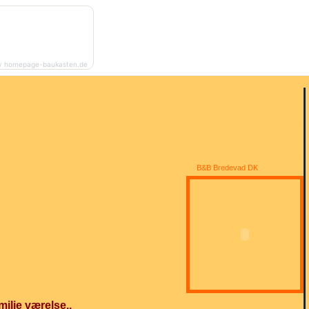
y homepage-baukasten.de
B&B Bredevad DK
milie værelse..